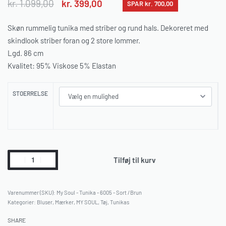
kr.
1.099,00
kr.
399,00
SPAR kr. 700,00
Skøn rummelig tunika med striber og rund hals. Dekoreret med
skindlook striber foran og 2 store lommer.
Lgd. 86 cm
Kvalitet: 95% Viskose 5% Elastan
STOERRELSE
Tilføj til kurv
My Soul - Tunika - 6005 - Sort /Brun
Kategorier:
Bluser
,
Mærker
,
MY SOUL
,
Tøj
,
Tunikas
SHARE