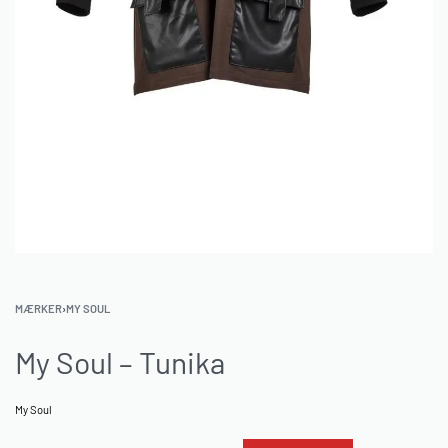
MÆRKER
›
MY SOUL
My Soul – Tunika
My Soul