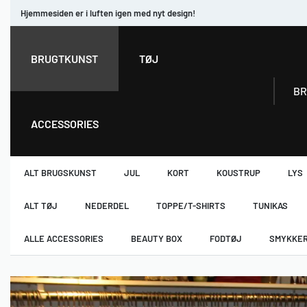
Hjemmesiden er i luften igen med nyt design!
BRUGTKUNST
TØJ
B
ACCESSORIES
ALT BRUGSKUNST
JUL
KORT
KOUSTRUP
LYS
ALT TØJ
NEDERDEL
TOPPE/T-SHIRTS
TUNIKAS
ALLE ACCESSORIES
BEAUTY BOX
FODTØJ
SMYKKE