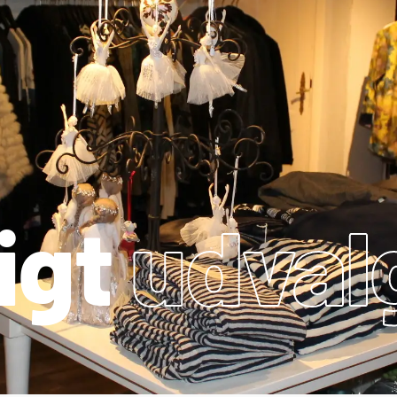
igt
udval