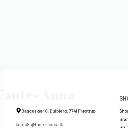
Åkande – Krystal –
Krystal lysestage
Fyrfadsstage
kr.
349,00
kr.
169,00
SH
Baggeskær 8, Bulbjerg, 7741 Frøstrup
Sho
Bra
kontakt@tante-anna.dk
Bru