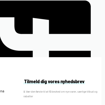
Tilmeld dig vores nyhedsbrev
nna
& Vær den første til at få besked om nye varer, særlige tilbud og
rabatter