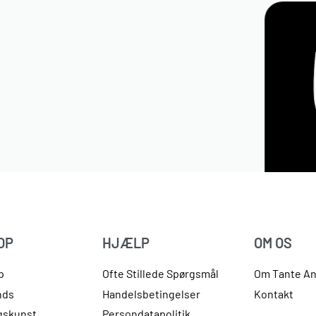
OP
HJÆLP
OM OS
p
Ofte Stillede Spørgsmål
Om Tante A
nds
Handelsbetingelser
Kontakt
gskunst
Persondatapolitik